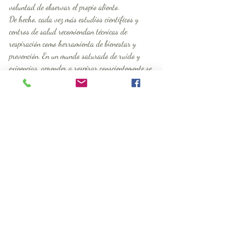
voluntad de observar el propio aliento.
De hecho, cada vez más estudios científicos y 
centros de salud recomiendan técnicas de 
respiración como herramienta de bienestar y 
prevención. En un mundo saturado de ruido y 
exigencias, aprender a respirar conscientemente se 
convierte en un acto revolucionario.
¿Quién puede 
beneficiarse del 
Pranayama?
Todos. Esa es la gran ventaja del pranayama: no 
excluye a nadie. Personas mayores que quieren 
mantener su vitalidad, jóvenes con estrés por los 
estudios, profesionales que buscan concentración, 
personas con insomnio o incluso quienes están 