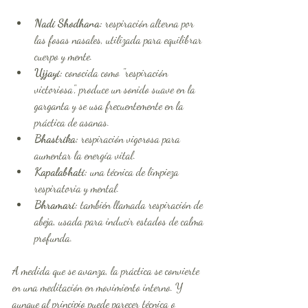
Nadi Shodhana:
 respiración alterna por 
las fosas nasales, utilizada para equilibrar 
cuerpo y mente.
Ujjayi:
 conocida como "respiración 
victoriosa", produce un sonido suave en la 
garganta y se usa frecuentemente en la 
práctica de asanas.
Bhastrika:
 respiración vigorosa para 
aumentar la energía vital.
Kapalabhati:
 una técnica de limpieza 
respiratoria y mental.
Bhramari:
 también llamada respiración de 
abeja, usada para inducir estados de calma 
profunda.
A medida que se avanza, la práctica se convierte 
en una meditación en movimiento interno. Y 
aunque al principio puede parecer técnica o 