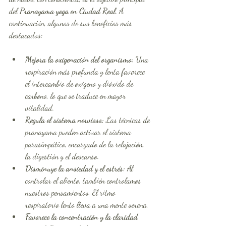
del 
Pranayama yoga en Ciudad Real
. A 
continuación, algunos de sus beneficios más 
destacados:
Mejora la oxigenación del organismo:
 Una 
respiración más profunda y lenta favorece 
el intercambio de oxígeno y dióxido de 
carbono, lo que se traduce en mayor 
vitalidad.
Regula el sistema nervioso:
 Las técnicas de 
pranayama pueden activar el sistema 
parasimpático, encargado de la relajación, 
la digestión y el descanso.
Disminuye la ansiedad y el estrés:
 Al 
controlar el aliento, también controlamos 
nuestros pensamientos. El ritmo 
respiratorio lento lleva a una mente serena.
Favorece la concentración y la claridad 