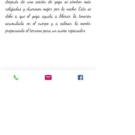
después de una sesión de yoga se sienten más 
relajadas y duermen mejor por la noche. Esto se 
debe a que el yoga ayuda a liberar la tensión 
acumulada en el cuerpo y a calmar la mente, 
preparando el terreno para un sueño reparador.
El Yoga es mucho más que una forma de ejercicio; 
es una práctica holística que mejora tanto la 
salud física como mental. Desde aumentar la 
flexibilidad y la fuerza hasta reducir el estrés y 