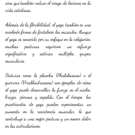
sino que también reduce el riesgo de lesiones en la 
vida cotidiana.
Además de la flexibilidad, el yoga también es una 
excelente forma de fortalecer los músculos. Aunque 
el yoga es conocido por su enfoque en la relajación, 
muchas posturas requieren un esfuerzo 
significativo y activan múltiples grupos 
musculares. 
Posturas como la plancha (Phalakasana) o el 
guerrero (Virabhadrasana) son ejemplos de cómo 
el yoga puede desarrollar la fuerza en el núcleo, 
brazos, piernas y espalda. Con el tiempo, los 
practicantes de yoga pueden experimentar un 
aumento en la resistencia muscular, lo que 
contribuye a una mejor postura y un menor dolor 
en las articulaciones.